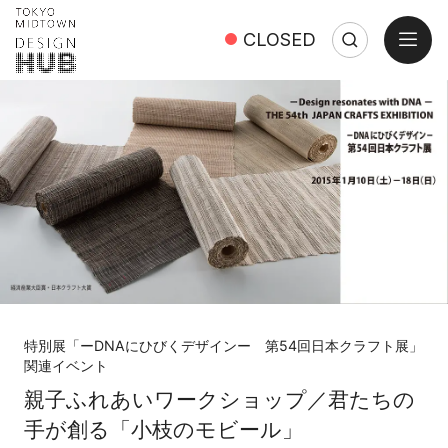
open
CLOSED
Search
Close
Search:
特別展「ーDNAにひびくデザインー 第54回日本クラフト展」
関連イベント
親子ふれあいワークショップ／君たちの
手が創る「小枝のモビール」