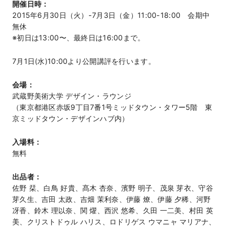
開催日時：
2015年6月30日（火）-7月3日（金）11:00-18:00 会期中
無休
※初日は13:00〜、最終日は16:00まで。
7月1日(水)10:00より公開講評を行います。
会場：
武蔵野美術大学 デザイン・ラウンジ
（東京都港区赤坂9丁目7番1号ミッドタウン・タワー5階 東
京ミッドタウン・デザインハブ内）
入場料：
無料
出品者：
佐野 栞、白鳥 好貴、髙木 杏奈、濱野 明子、茂泉 芽衣、守谷
芽久生、吉田 太政、吉畑 茉利奈、伊藤 燎、伊藤 夕稀、河野
冴香、鈴木 理以奈、関 燿、西沢 悠希、久田 一二美、村田 英
美、クリストドゥル ハリス、ロドリゲス ウマニャ マリアナ、