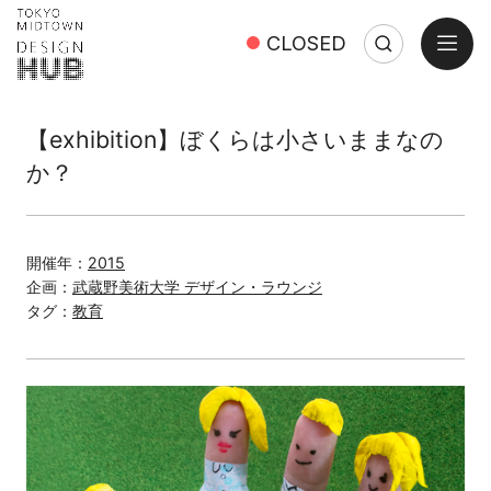
open
CLOSED
Search
Close
Search:
【exhibition】ぼくらは小さいままなの
か？
開催年：
2015
企画：
武蔵野美術大学 デザイン・ラウンジ
タグ：
教育