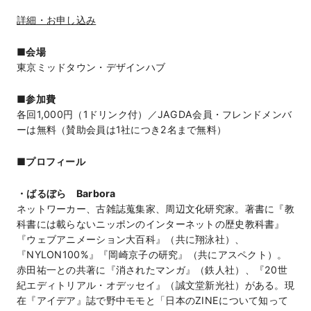
詳細・お申し込み
■会場
東京ミッドタウン・デザインハブ
■参加費
各回1,000円（1ドリンク付）／JAGDA会員・フレンドメンバ
ーは無料（賛助会員は1社につき2名まで無料）
■プロフィール
・ばるぼら Barbora
ネットワーカー、古雑誌蒐集家、周辺文化研究家。著書に『教
科書には載らないニッポンのインターネットの歴史教科書』
『ウェブアニメーション大百科』（共に翔泳社）、
『NYLON100%』『岡崎京子の研究』（共にアスペクト）。
赤田祐一との共著に『消されたマンガ』（鉄人社）、『20世
紀エディトリアル・オデッセイ』（誠文堂新光社）がある。現
在『アイデア』誌で野中モモと「日本のZINEについて知って