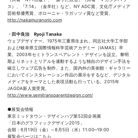
ス）、『7:14』（金羊社）など。NY ADC賞、文化庁メディア
芸術祭優秀賞、ボローニャ・ラガッツィ賞など受賞。
http://nakamuranorio.com
・田中良治 Ryoji Tanaka
ウェブデザイナー。1975年三重県生まれ。同志社大学工学部
および岐阜県立国際情報科学芸術アカデミー［IAMAS］卒
業。2003年セミトランスペアレント・デザインを設立。黎明
期よりネットとリアルを連動するような独自のデザイン手法を
確立しウェブ広告を制作。また、国内外の美術館・ギャラリー
においてインスタレーション作品の展示をするなど、デジタル
メディアをテーマとした表現活動も行っている。2015年
JAGDA新人賞受賞。
http://www.semitransparentdesign.com/
●展覧会情報
東京ミッドタウン・デザインハブ第52回企画展
「日本のグラフィックデザイン2015」
会期：6月19日（金）～8月5日（水）11:00‒19:00
展覧会ページは
こちら