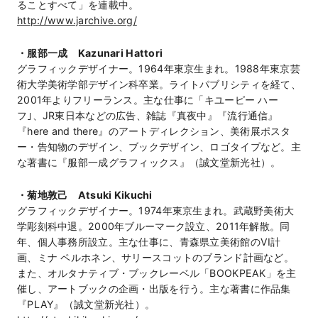
ることすべて」を連載中。
http://www.jarchive.org/
・服部一成 Kazunari Hattori
グラフィックデザイナー。1964年東京生まれ。1988年東京芸
術大学美術学部デザイン科卒業。ライトパブリシティを経て、
2001年よりフリーランス。主な仕事に「キユーピー ハー
フ｣、JR東日本などの広告、雑誌『真夜中』『流行通信』
『here and there』のアートディレクション、美術展ポスタ
ー・告知物のデザイン、ブックデザイン、ロゴタイプなど。主
な著書に『服部一成グラフィックス』（誠文堂新光社）。
・菊地敦己 Atsuki Kikuchi
グラフィックデザイナー。1974年東京生まれ。武蔵野美術大
学彫刻科中退。2000年ブルーマーク設立、2011年解散。同
年、個人事務所設立。主な仕事に、青森県立美術館のVI計
画、ミナ ペルホネン、サリースコットのブランド計画など。
また、オルタナティブ・ブックレーベル「BOOKPEAK」を主
催し、アートブックの企画・出版を行う。主な著書に作品集
『PLAY』（誠文堂新光社）。