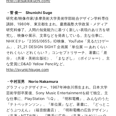
http://atsukikikuchi.com/
・菅 俊一 Shunichi Suge
研究者/映像作家/多摩美術大学美術学部統合デザイン学科専任
講師。1980年、東京都生まれ。慶應義塾大学政策・メディア
研究科修了。人間の知覚能力に基づく新しい表現のあり方を研
究し、映像や展示、文章などを発表している。主な仕事に、
NHK Eテレ『2355/0655』ID映像、YouTube「見るだけゲー
ム」、21_21 DESIGN SIGHT 企画展「単位展 — あれくらい
それくらい どれくらい？」コンセプトリサーチ、著書に「差
分」（共著・美術出版社）、「まなざし」（ボイジャー）。主
な受賞にD&AD Yellow Pencilなど。
http://syunichisuge.com
・中村至男 Norio Nakamura
グラフィックデザイナー。1967年神奈川県生まれ。日本大学
芸術学部卒業後、Sony Music Entertainmentを経て独立。主
な仕事に、PlayStation『I.Q』、『明和電機』、みんなのうた
『テトペッテンソン』、『単位展』など。著書に、『どっとこ
どうぶつえん』（福音館書店）、『明和電機の広告デザイン』
（共著・NTT出版）、『勝手に広告』（共著・マガジンハウ