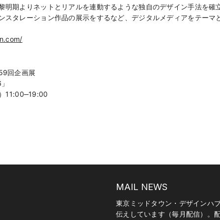
黎明期よりネットとリアルを連動するような独自のデザイン手法を確
ンスタレーション作品の展示をするなど、デジタルメディアをテーマと
gn.com/
59回企画展
6」
:00‒19:00
MAIL NEWS
東京ミッドタウン・デザインハ
伝えしています（毎月配信）。