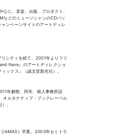
クを中心に、音楽、出版、プロダクト、
MなどのミュージシャンのCDパッ
O GOキャンペーンサイトのアートディレ
リシティを経て、2001年よりフリ
d there』のアートディレクショ
フィックス』（誠文堂新光社）。
011年解散。同年、個人事務所設
た、オルタナティブ・ブックレーベル
社）。
AMAS］卒業。2003年セミトラ