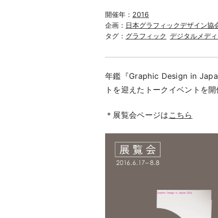
開催年：
2016
企画：
日本グラフィックデザイン協
タグ：
グラフィック
デジタルメディ
年鑑『Graphic Design 
トを迎えたトークイベントを開
＊展覧会ページは
こちら