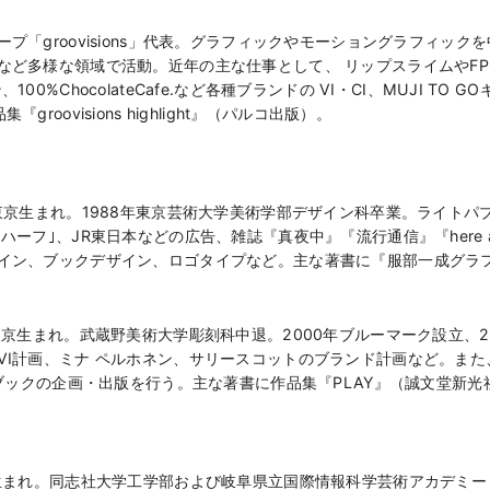
プ「groovisions」代表。グラフィックやモーショングラフィッ
など多様な領域で活動。近年の主な仕事として、 リップスライムやFP
0%ChocolateCafe.など各種ブランドの VI・CI、MUJI T
oovisions highlight』（パルコ出版）。
東京生まれ。1988年東京芸術大学美術学部デザイン科卒業。ライトパブ
ーフ｣、JR東日本などの広告、雑誌『真夜中』『流行通信』『here an
イン、ブックデザイン、ロゴタイプなど。主な著書に『服部一成グラ
東京生まれ。武蔵野美術大学彫刻科中退。2000年ブルーマーク設立、2
VI計画、ミナ ペルホネン、サリースコットのブランド計画など。ま
トブックの企画・出版を行う。主な著書に作品集『PLAY』（誠文堂新光
生まれ。同志社大学工学部および岐阜県立国際情報科学芸術アカデミー［I