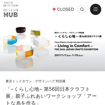
open
CLOSED
Search
Close
Search:
東京ミッドタウン・デザインハブ 特別展
「−くらし心地− 第56回日本クラフト
展」親子ふれあいワークショップ「アー
トな糸を作る」