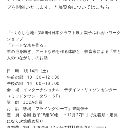
プを開催いたします。＊展覧会については
こちら
「−くらし心地− 第56回日本クラフト展」親子ふれあいワーク
ショップ
「アートな糸を作る」
羊の毛を紡ぎ、アートな糸を作る体験と、牧畜家による「羊と
人のつながり」のお話
日 時 1月14日（土）
午前の部 10：30～12：30
午後の部 14：00～16：00
会 場 インターナショナル・デザイン・リエゾンセンター
（ミッドタウン・タワー５F）
講 師 JCDA会員
お 話 牧場「フライングシープ」豊岡伸子
定 員 各回 親子15組30名 ＊12月27日まで先着順・定員
になり次第締め切り
参加費 1組 1,000円（2人分の材料費を含む・当日）