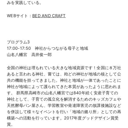
みを実践している。
WEBサイト：
BED AND CRAFT
プログラム3
17:00-17:50 神社からつながる母子と地域
山名八幡宮 高井俊一郎
全国の神社は埋もれている大きな地域資源です！全国に８万社
あると言われる神社、嘗ては、殆どの神社が地域の核として公
共の機能を担ってきました。神社と地域が一体であったことに
神社が地域によって護られてきた本質があったように思われま
す。 群馬県高崎市の山名八幡宮では840年続く安産子育ての
神社として、子育ての孤立化を解消するためのキッズカフェや
天然酵母パン屋さん、学習教室や発達障害児の放課後施設など
を併設して様々なイベントを行い「地域の拠り所」としての再
構築への活動を行っています。2017年度グッドデザイン賞受
賞。