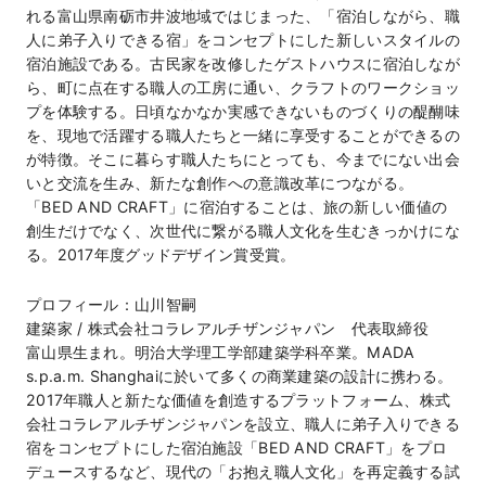
れる富山県南砺市井波地域ではじまった、「宿泊しながら、職
人に弟子入りできる宿」をコンセプトにした新しいスタイルの
宿泊施設である。古民家を改修したゲストハウスに宿泊しなが
ら、町に点在する職人の工房に通い、クラフトのワークショッ
プを体験する。日頃なかなか実感できないものづくりの醍醐味
を、現地で活躍する職人たちと一緒に享受することができるの
が特徴。そこに暮らす職人たちにとっても、今までにない出会
いと交流を生み、新たな創作への意識改革につながる。
「BED AND CRAFT」に宿泊することは、旅の新しい価値の
創生だけでなく、次世代に繋がる職人文化を生むきっかけにな
る。2017年度グッドデザイン賞受賞。
プロフィール：山川智嗣
建築家 / 株式会社コラレアルチザンジャパン 代表取締役
富山県生まれ。明治大学理工学部建築学科卒業。MADA
s.p.a.m. Shanghaiに於いて多くの商業建築の設計に携わる。
2017年職人と新たな価値を創造するプラットフォーム、株式
会社コラレアルチザンジャパンを設立、職人に弟子入りできる
宿をコンセプトにした宿泊施設「BED AND CRAFT」をプロ
デュースするなど、現代の「お抱え職人文化」を再定義する試