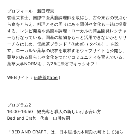
プロフィール：新田理恵
管理栄養士、国際中医薬膳調理師を取得し、古今東西の視点か
ら食をとらえ、料理とその周りにある関係や文化も一緒に提案
する。レシピ開発や薬膳や調理・ローカルの商品開発レクチャ
ーも行なっている。国産の植物をもっと活用できないかとリサ
ーチをはじめ、伝統茶ブランド「{tabel}（タベル）」を設
立。ローカルや薬草の現在を取材するウェブサイトも公開し、
薬草のある暮らしや文化をつむぐコミュニティを育んでいる。
薬草大学NORMを、2/25に渋谷でキックオフ！
WEBサイト：
伝統茶{tabel}
プログラム2
16:00-16:50 観光客と職人の新しい付き合い方
Bed and Craft 代表 山川智嗣
「BED AND CRAFT」は、日本屈指の木彫刻の町として知ら