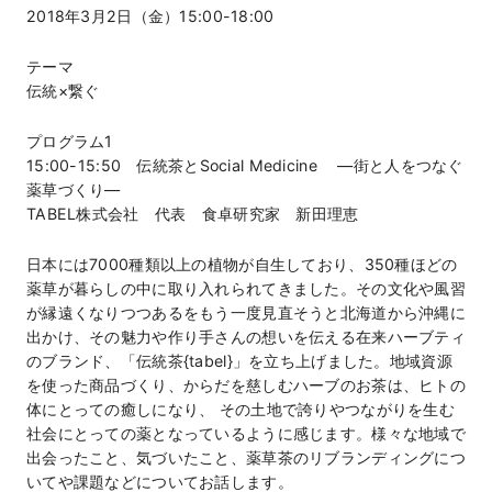
2018年3月2日（金）15:00-18:00
テーマ
伝統×繋ぐ
プログラム1
15:00-15:50 伝統茶とSocial Medicine —街と人をつなぐ
薬草づくり—
TABEL株式会社 代表 食卓研究家 新田理恵
日本には7000種類以上の植物が自生しており、350種ほどの
薬草が暮らしの中に取り入れられてきました。その文化や風習
が縁遠くなりつつあるをもう一度見直そうと北海道から沖縄に
出かけ、その魅力や作り手さんの想いを伝える在来ハーブティ
のブランド、「伝統茶{tabel}」を立ち上げました。地域資源
を使った商品づくり、からだを慈しむハーブのお茶は、ヒトの
体にとっての癒しになり、 その土地で誇りやつながりを生む
社会にとっての薬となっているように感じます。様々な地域で
出会ったこと、気づいたこと、薬草茶のリブランディングにつ
いてや課題などについてお話します。