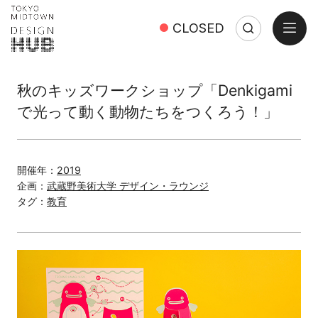
open
CLOSED
Search
Close
Search:
秋のキッズワークショップ「Denkigami
で光って動く動物たちをつくろう！」
開催年：
2019
企画：
武蔵野美術大学 デザイン・ラウンジ
タグ：
教育