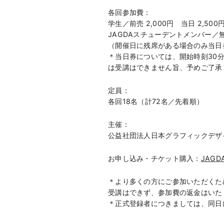
各回参加費：
学生／前売 2,000円 当日 2,500
JAGDAスチューデントメンバー／
（開催日に残席がある場合のみ当日
＊当日券については、開始時刻30
は受講はできません旨、予めご了承
定員：
各回18名（計72名／先着順）
主催：
公益社団法人日本グラフィックデザ
お申し込み・チケット購入：
JAGDA
＊より多くの方にご参加いただくた
受講はできず、参加費の返金はいた
＊正式登録者につきましては、同日