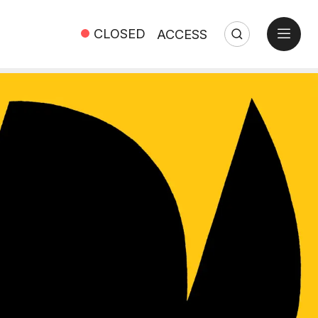
open
CLOSED
ACCESS
Search
Close
Search: