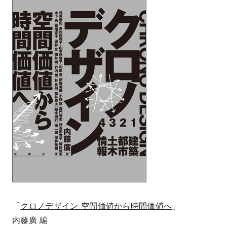
「
クロノデザイン 空間価値から時間価値へ
」
内藤廣 編