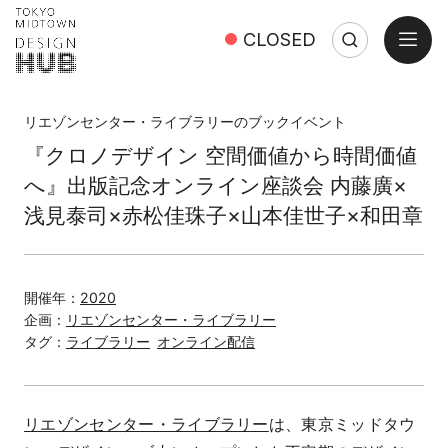
open
CLOSED
Search
Close
Search:
リエゾンセンター・ライブラリーのブックイベント
『クロノデザイン 空間価値から時間価値
へ』出版記念オンライン座談会 内藤廣×
浅見泰司×赤松佳珠子×山本佳世子×和田章
開催年：
2020
企画：
リエゾンセンター・ライブラリー
タグ：
ライブラリー
オンライン配信
リエゾンセンター・ライブラリー
は、東京ミッドタウ