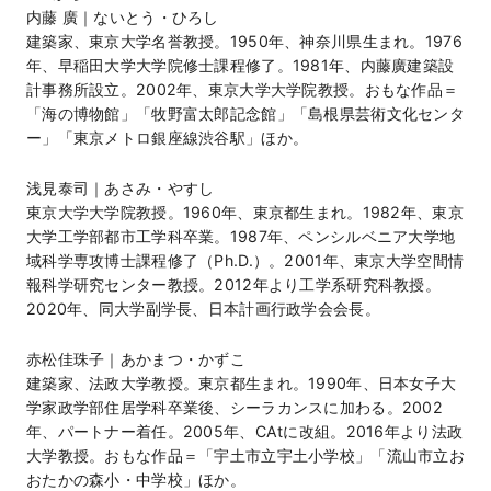
内藤 廣｜ないとう・ひろし
建築家、東京大学名誉教授。1950年、神奈川県生まれ。1976
年、早稲田大学大学院修士課程修了。1981年、内藤廣建築設
計事務所設立。2002年、東京大学大学院教授。おもな作品＝
「海の博物館」「牧野富太郎記念館」「島根県芸術文化センタ
ー」「東京メトロ銀座線渋谷駅」ほか。
浅見泰司｜あさみ・やすし
東京大学大学院教授。1960年、東京都生まれ。1982年、東京
大学工学部都市工学科卒業。1987年、ペンシルベニア大学地
域科学専攻博士課程修了（Ph.D.）。2001年、東京大学空間情
報科学研究センター教授。2012年より工学系研究科教授。
2020年、同大学副学長、日本計画行政学会会長。
赤松佳珠子｜あかまつ・かずこ
建築家、法政大学教授。東京都生まれ。1990年、日本女子大
学家政学部住居学科卒業後、シーラカンスに加わる。2002
年、パートナー着任。2005年、CAtに改組。2016年より法政
大学教授。おもな作品＝「宇土市立宇土小学校」「流山市立お
おたかの森小・中学校」ほか。