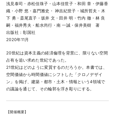
浅見泰司・赤松佳珠子・山本佳世子・和田 章・伊藤香
織・小野 悠・嘉門雅史・ 神吉紀世子・城所哲夫・木
下 勇・斎尾直子・坂井 文・田井 明・竹内 徹・林 良
嗣・福井秀夫・船水尚行・南 一誠・保井美樹 著
出版社：彰国社
2020年11月
20世紀は資本主義の経済倫理を背景に、限りない空間
占有を追い求めた世紀であった。
21世紀はどのように変質するのだろうか。本書では、
空間価値から時間価値にシフトした「クロノデザイ
ン」を掲げ、建築・都市・土木・情報という4領域で
の議論を通じて、その輪郭を浮き彫りにする。
【開催概要】