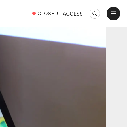
open
CLOSED
ACCESS
Search
Close
Search: