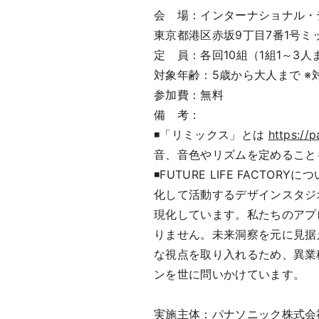
会 場：インターナショナル・
東京都港区赤坂9丁目7番1号
定 員：各回10組（1組1～3人
対象年齢：5歳から大人まで 
参加費：無料
備 考：
◾️「リミックス」とは
https://p
音、音色やリズムを定めること
◾️FUTURE LIFE FACTO
化して活動するデザインスタジ
現化しています。私たちのアプ
りません。未来洞察を元に見据
な視点を取り入れるため、異業
ンを世に問いかけています。
実施主体：パナソニック株式会社 デザ