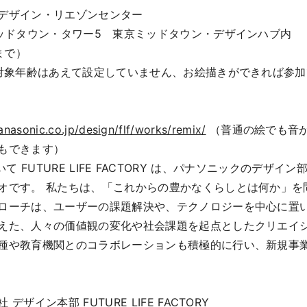
デザイン・リエゾンセンター
ミッドタウン・タワー5 東京ミッドタウン・デザインハブ内
まで）
※対象年齢はあえて設定していません、お絵描きができれば参
anasonic.co.jp/design/flf/works/remix/
（普通の絵でも音
もできます）
RYについて FUTURE LIFE FACTORY は、パナソニックのデ
オです。 私たちは、「これからの豊かなくらしとは何か」を
ローチは、ユーザーの課題解決や、テクノロジーを中心に置
えた、人々の価値観の変化や社会課題を起点としたクリエイシ
種や教育機関とのコラボレーションも積極的に行い、新規事
イン本部 FUTURE LIFE FACTORY