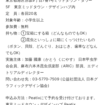
東京都港区赤坂9丁目7番1号ミッドタウン・タワー
5F 東京ミッドタウン・デザインハブ内
定 員：各回20名
対象年齢：小学生以上
参加費：無料
持ち物：①宝箱にする箱（どんなものでもOK）
②昆虫といっしょに箱にくっつけたいもの
（ボタン、貝殻、どんぐり、おはじき、歯車などなん
でもOK）
実施主体：加藤 國康（かとう くにやす） 日本甲虫学
会会員、麻布六本木昆虫倶楽部（ARIC）部員、エディ
トリアルディレクター
問い合わせ先：03-5770-7509 (公益社団法人 日本グ
ラフィックデザイン協会)
申込み方法：Peatixにて予約を受け付けております。
東京ミッドタウン・デザインハブ Peatix