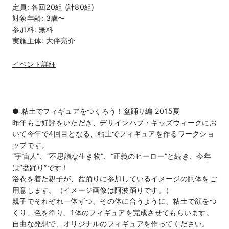
定員: 各回20組 (計80組)
対象年齢: 3歳〜
参加料: 無料
実施主体: 大伴亮介
イベント詳細
● 粘土でフィギュアをつくろう！盆踊り編 2015夏
昨年もご好評をいただき、デザインハブ・キッズウィークにお
いて今年で4回目となる、粘土でフィギュアを作るワークショ
ップです。
“宇宙人”、“不思議な生き物”、“正義のヒーロー”と続き、今年
は“盆踊り”です！
浴衣を着た親子が、盆踊りに参加しているイメージの胴体をご
用意します。（イメージ画像は阿波踊りです。）
親子でそれぞれ一体ずつ、その体に合うように、粘土で顔をつ
くり、色を塗り、1体のフィギュアを完成させてもらいます。
自由な発想で、オリジナルのフィギュアを作ってください。