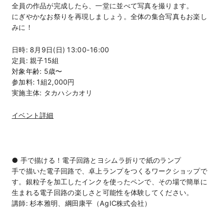
全員の作品が完成したら、一堂に並べて写真を撮ります。
にぎやかなお祭りを再現しましょう。全体の集合写真もお楽し
みに！
日時: 8月9日(日) 13:00-16:00
定員: 親子15組
対象年齢: 5歳〜
参加料: 1組2,000円
実施主体: タカハシカオリ
イベント詳細
● 手で描ける！電子回路とヨシムラ折りで紙のランプ
手で描いた電子回路で、卓上ランプをつくるワークショップで
す。銀粒子を加工したインクを使ったペンで、その場で簡単に
生まれる電子回路の楽しさと可能性を体験してください。
講師: 杉本雅明、綱田康平（AgIC株式会社）