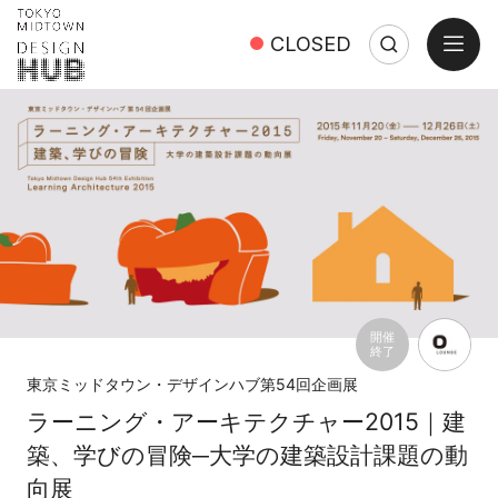
open
CLOSED
Search
Close
Search:
開催
終了
東京ミッドタウン・デザインハブ第54回企画展
ラーニング・アーキテクチャー2015｜建
築、学びの冒険─大学の建築設計課題の動
向展