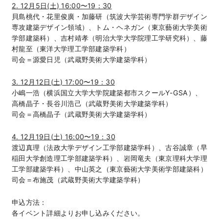
2. 12月5日(土) 16:00〜19：30
貝島桃代・花里俊廣・加藤研（筑波大学芸術専門学群デザイン
専攻建築デザイン領域）、トム・ヘネガン（東京藝術大学美術
学部建築科）、吉村靖孝（明治大学大学院理工学研究科）、藤
村龍至（東洋大学理工学部建築学科）
司会＝源愛日児（武蔵野美術大学建築学科）
3. 12月12日(土) 17:00〜19：30
小嶋一浩（横浜国立大学大学院建築都市スクールY-GSA）、
高橋晶子・長谷川浩己（武蔵野美術大学建築学科）
司会＝高橋晶子（武蔵野美術大学建築学科）
4. 12月19日(土) 16:00〜19：30
渡辺真理（法政大学デザイン工学部建築学科）、古谷誠章（早
稲田大学創造理工学部建築学科）、岩岡竜夫（東京理科大学理
工学部建築学科）、中山英之（東京藝術大学美術学部建築科）
司会＝布施茂（武蔵野美術大学建築学科）
申込方法：
各イベント詳細よりお申し込みください。