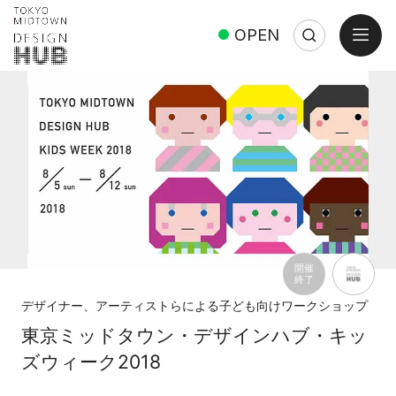
open
OPEN
Search
Close
Search:
開催
終了
デザイナー、アーティストらによる子ども向けワークショップ
東京ミッドタウン・デザインハブ・キッ
ズウィーク2018