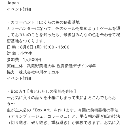
Japan
イベント詳細
・カラーハント！ぼくらの色の秘密基地
カラーハンターになって、色のシールを集めよう！ゲームを通
してお互いのことを知ったら、最後はみんなの色を合わせて秘
密基地をつくります。
日 時：8月6日 (月) 13:00～16:00
対 象：小学生
参加費：1人500円
実施主体：武蔵野美術大学 視覚伝達デザイン学科
協力：株式会社中川ケミカル
イベント詳細
・Box Art【虫とわたしの宝箱を創る】
〜お気に入りの品々を小箱にしまって虫によろこんでもらお
う〜
虫が主人公の「Box Art」を作ります。今回は前衛芸術の手法
（アサンブラージュ、コラージュ）と、平安朝の継ぎ紙の技法
（切り継ぎ、破り継ぎ、重ね継ぎ）が体験できます。お気に入