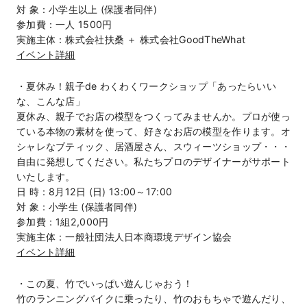
対 象：小学生以上 (保護者同伴)
参加費：一人 1500円
実施主体：株式会社扶桑 ＋ 株式会社GoodTheWhat
イベント詳細
・夏休み！親子de わくわくワークショップ「あったらいい
な、こんな店」
夏休み、親子でお店の模型をつくってみませんか。プロが使っ
ている本物の素材を使って、好きなお店の模型を作ります。オ
シャレなブティック、居酒屋さん、スウィーツショップ・・・
自由に発想してください。私たちプロのデザイナーがサポート
いたします。
日 時：8月12日 (日) 13:00～17:00
対 象：小学生 (保護者同伴)
参加費：1組2,000円
実施主体：一般社団法人日本商環境デザイン協会
イベント詳細
・この夏、竹でいっぱい遊んじゃおう！
竹のランニングバイクに乗ったり、竹のおもちゃで遊んだり、