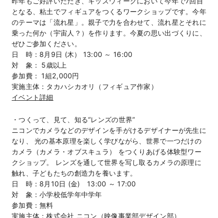
昨年もご好評いただき、キッズウィークにおいて今年で7回目
となる、粘土でフィギュアをつくるワークショップです。今年
のテーマは「流れ星」。親子で力を合わせて、流れ星とそれに
乗った何か（宇宙人？）を作ります。今夏の思い出づくりに、
ぜひご参加ください。
日 時：8月9日 (木） 13:00 ～ 16:00
対 象： 5歳以上
参加費： 1組2,000円
実施主体：タカハシカオリ（フィギュア作家）
イベント詳細
・つくって、見て、知る“レンズの世界”
ニコンでカメラなどのデザインを手がけるデザイナーが先生に
なり、 光の基本原理を楽しく学びながら、世界で一つだけの
カメラ（カメラ・オブスキュラ） をつくりあげる体験型ワー
クショップ。 レンズを通して世界を写し取るカメラの原理に
触れ、子どもたちの創造力を養います。
日 時：8月10日 (金) 13:00 ～ 17:00
対 象：小学校低学年中学年
参加費：無料
実施主体：株式会社 ニコン（映像事業部デザイン部）