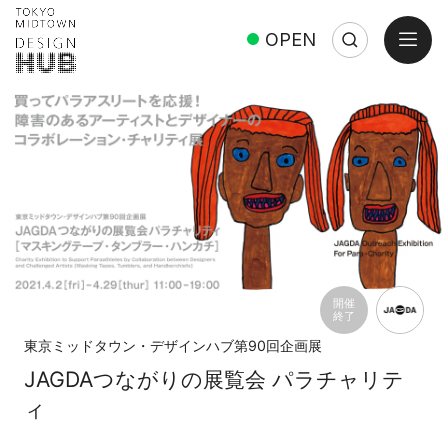
open
OPEN
Search
Close
Search:
開催
終了
東京ミッドタウン・デザインハブ第90回企画展
JAGDAつながりの展覧会 パラチャリテ
ィ