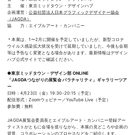
主 催：東京ミッドタウン・デザインハブ
企画運営：
公益社団法人日本グラフィックデザイナー協会
（JAGDA）
協 力：エイブルアート・カンパニー
＊本展は、1〜2月に開催を予定していましたが、新型コロナ
ウイルス感染拡大状況を受けて延期していました。今後も会期
等は予告なく変更となる場合があります。最新情報はデザイン
ハブ公式サイトでご確認ください。
●東京ミッドタウン・デザイン部 ONLINE
「JAGDAつながりの展覧会 パラチャリティ」ギャラリーツア
ー
日時：4月23日（金）19:30-20:15（予定）
配信形式：Zoomウェビナー／YouTube Live（予定）
参加費：無料
JAGDA展覧会委員長とエイブルアート・カンパニー登録アー
ティストがともに会場を巡りながら、本展の見どころや企画の
背景、コラボレーションのプロセスなどをご紹介します。