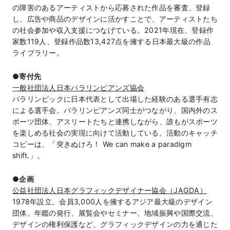
の障害のあるアーティストから応募された作品を審査、登録
し、広告や商品のデザインに活かすことで、アーティストたち
の社会参加や収入支援につなげている。2021年現在、登録作
家数119人、登録作品数13,427点を擁する日本最大級の作品
ライブラリー。
●寄付先
一般社団法人日本パラリンピアンズ協会
パラリンピックに日本代表として出場した経験のある選手有志
による選手会。パラリンピアンズ同士がつながり、国内外のス
ポーツ団体、アスリートたちと連携しながら、誰もがスポーツ
を楽しめる社会の実現に向けて活動している。活動のキャッチ
コピーは、「突きぬけろ！ We can make a paradigm
shift.」。
●企画
公益社団法人日本グラフィックデザイナー協会（JAGDA）
1978年設立。会員3,000人を擁するアジア最大級のデザイン
団体。年鑑の発行、展覧会やセミナー、地域振興や国際交流、
デザインの権利保護など、グラフィックデザインの力を通じた