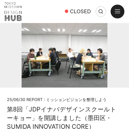
open
CLOSED
Search
Close
Search:
25/06/30 REPORT : ミッションビジョンを整理しよう
第8回「JDPイナバデザインスクールト
ーキョー」を開講しました（墨田区・
SUMIDA INNOVATION CORE）