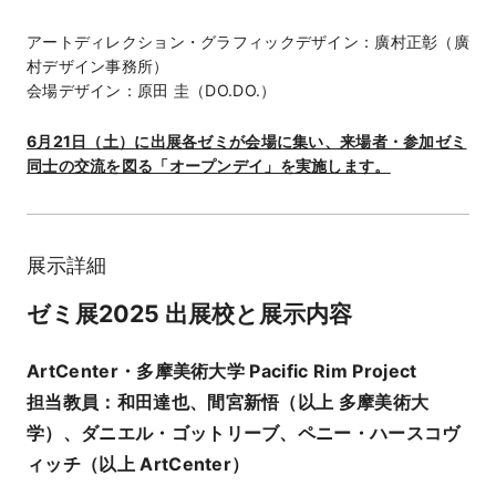
アートディレクション・グラフィックデザイン：廣村正彰（廣
村デザイン事務所）
会場デザイン：原田 圭（DO.DO.）
6月21日（土）に出展各ゼミが会場に集い、来場者・参加ゼミ
同士の交流を図る「オープンデイ」を実施します。
展示詳細
ゼミ展2025 出展校と展示内容
ArtCenter
・
多摩美術大学 Pacific Rim Project
担当教員：和田達也、間宮新悟（以上 多摩美術大
学）、ダニエル・ゴットリーブ、ペニー・ハースコヴ
ィッチ（以上 ArtCenter）