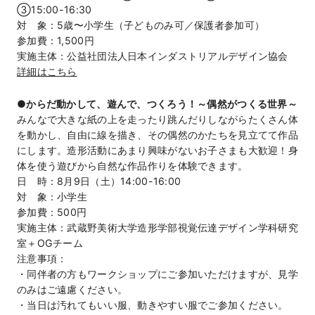
③15:00-16:30
対 象：5歳〜小学生（子どものみ可／保護者参加可）
参加費：1,500円
実施主体：公益社団法人日本インダストリアルデザイン協会
詳細はこちら
●からだ動かして、遊んで、つくろう！～偶然がつくる世界～
みんなで大きな紙の上を走ったり跳んだりしながらたくさん体
を動かし、自由に線を描き、その偶然のかたちを見立てて作品
にします。造形活動にあまり興味がないお子さまも大歓迎！身
体を使う遊びから自然な作品作りを体験できます。
日 時：8月9日（土）14:00-16:00
対 象：小学生
参加費：500円
実施主体：武蔵野美術大学造形学部視覚伝達デザイン学科研究
室＋OGチーム
注意事項：
・同伴者の方もワークショップにご参加いただけますが、見学
のみはご遠慮ください。
・当日は汚れてもいい服、動きやすい服でご参加ください。