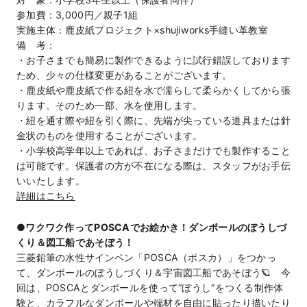
参加費：3,000円／親子1組
実施主体：鹿皮紙プロジェクト×shujiworks手縫い革教室
備 考：
・お子さまでも簡易に製作できるように試行錯誤しております
ため、少々の仕様変更があることがございます。
・鹿皮紙や鹿皮紙で作る紐を水で濡らして柔らかくしてから張
ります。そのため一部、水を使用します。
・紐を通す際や紐を引く際に、先端が尖っている道具または針
金状のものを使用することがございます。
・小学校高学年以上であれば、お子さまだけでも製作すること
は可能です。保護者の方が不在になる際は、スタッフがお手伝
いいたします。
詳細はこちら
●ワクワク作ってPOSCAでお絵かき！ダンボールのぼうしづ
くり＆図工船であそぼう！
三菱鉛筆の水性サインペン「POSCA（ポスカ）」をつかっ
て、ダンボールのぼうしづくり＆宇宙図工船であそぼう🪐 今
回は、POSCAとダンボールを使って“ぼうし”をつくる制作体
験と、カラフルなダンボールや端材を自由に貼ったり描いたり