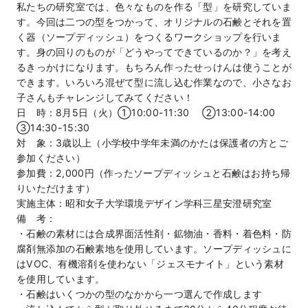
私たちの研究室では、色々なものを作る「型」を研究していま
す。今回は二つの型をつかって、オリジナルの石鹸とそれを置
く器（ソープディッシュ）をつくるワークショップを行いま
す。身の回りのものが「どうやってできているのか？」を考え
るきっかけになります。もちろん作ったせっけんは使うことが
できます。いろいろ混ぜて型に流し込む作業なので、小さなお
子さんもチャレンジしてみてください！
日 時：8月5日（火）①10:00-11:30 ②13:00-14:00
③14:30-15:30
対 象：3歳以上（小学校中学年未満のかたは保護者の方とご
参加ください）
参加費：2,000円（作ったソープディッシュと石鹸はお持ち帰
りいただけます）
実施主体：昭和女子大学環境デザイン学科三星安澄研究室
備 考：
・石鹸の素材には合成界面活性剤・鉱物油・香料・着色料・防
腐剤無添加の石鹸素地を使用しています。ソープディッシュに
はVOC、有機溶剤を使わない「ジェスモナイト」という素材
を使用しています。
・石鹸はいくつかの型のなかから一つ選んで作成します