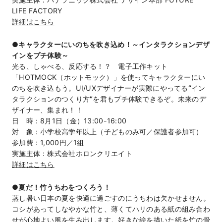
LIFE FACTORY
詳細はこちら
●キャラクターにいのちを吹き込め！～インタラクションデザ
インをプチ体験～
光る、しゃべる、反応する！？ 電子工作キット
「HOTMOCK（ホットモック）」を使ってキャラクターにい
のちを吹き込もう。UI/UXデザイナーが実際にやってる
“
イン
タラクションのつくり方
”
を君もプチ体験できるぞ。未来のデ
ザイナー、集まれ！！
日 時：8月1日（金）13:00-16:00
対 象：小学校高学年以上（子どものみ可／保護者参加可）
参加費：1,000円／1組
実施主体：株式会社ホロンクリエイト
詳細はこちら
●
夏だ！竹うちわをつくろう！
蒸し暑い日本の夏を快適に過ごすのにうちわは欠かせません。
コシがあってしなやかな竹と、薄くてハリのある紙の組み合わ
せが心地よい風を生み出します。好きな絵を描いた紙を竹の骨