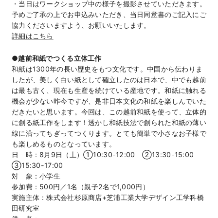
・当日はワークショップ中の様子を撮影させていただきます。
予めご了承の上でお申込みいただき、当日同意書のご記入にご
協力くださいますよう、お願いいたします。
詳細はこちら
●
越前和紙でつくる立体工作
和紙は1300年の長い歴史をもつ文化です。中国から伝わりま
したが、美しく白い紙として確立したのは日本で、中でも越前
は最も古く、現在も生産を続けている産地です。和紙に触れる
機会が少ない昨今ですが、是非日本文化の和紙を楽しんでいた
だきたいと思います。今回は、この越前和紙を使って、立体的
に創る紙工作をします！透かし和紙技法で創られた和紙の薄い
線に沿ってちぎってつくります。とても簡単で小さなお子様で
も楽しめるものとなっています。
日 時：8月9日（土）①10:30-12:00 ②13:30-15:00
③15:30-17:00
対 象：小学生
参加費：500円／1名（親子2名で1,000円）
実施主体：株式会社杉原商店+芝浦工業大学デザイン工学科橋
田研究室