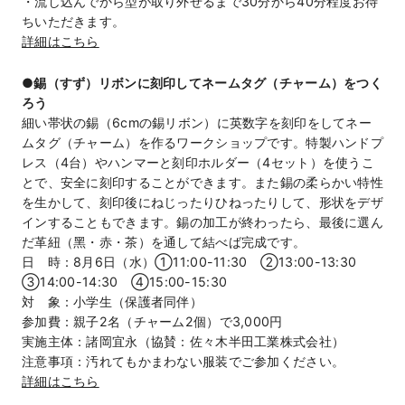
・流し込んでから型が取り外せるまで30分から40分程度お待
ちいただきます。
詳細はこちら
●
錫（すず）リボンに刻印してネームタグ（チャーム）をつく
ろう
細い帯状の錫（6cmの錫リボン）に英数字を刻印をしてネー
ムタグ（チャーム）を作るワークショップです。特製ハンドプ
レス（4台）やハンマーと刻印ホルダー（4セット）を使うこ
とで、安全に刻印することができます。また錫の柔らかい特性
を⽣かして、刻印後にねじったりひねったりして、形状をデザ
インすることもできます。錫の加⼯が終わったら、最後に選ん
だ⾰紐（⿊・⾚・茶）を通して結べば完成です。
日 時：8月6日（水）①11:00-11:30 ②13:00-13:30
③14:00-14:30 ④15:00-15:30
対 象：小学生（保護者同伴）
参加費：親子2名（チャーム2個）で3,000円
実施主体：諸岡宜永（協賛：佐々木半田工業株式会社）
注意事項：汚れてもかまわない服装でご参加ください。
詳細はこちら