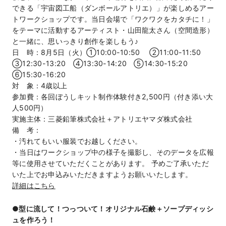
できる「宇宙図工船（ダンボールアトリエ）」が楽しめるアー
トワークショップです。当日会場で「ワクワクをカタチに！」
をテーマに活動するアーティスト・山田龍太さん（空間造形）
と一緒に、思いっきり創作を楽しもう♪
日 時：8月5日（火）①10:00-10:50 ②11:00-11:50
③12:30-13:20 ④13:30-14:20 ⑤14:30-15:20
⑥15:30-16:20
対 象：4歳以上
参加費：各回ぼうしキット制作体験付き2,500円（付き添い大
人500円）
実施主体：三菱鉛筆株式会社＋アトリエヤマダ株式会社
備 考：
・汚れてもいい服装でお越しください。
・当日はワークショップ中の様子を撮影し、そのデータを広報
等に使用させていただくことがあります。 予めご了承いただ
いた上でお申込みいただきますようお願いいたします。
詳細はこちら
●型に流して！つっついて！オリジナル石鹸＋ソープディッシ
ュを作ろう！