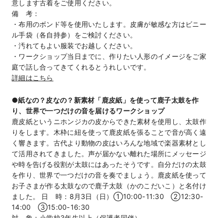
意します古着をご使用ください。
備 考：
・布用のボンド等を使用いたします。皮膚が敏感な方はビニー
ル手袋（各自持参）をご検討ください。
・汚れてもよい服装でお越しください。
・ワークショップ当日までに、作りたい人形のイメージをご家
庭で話し合ってきてくれるとうれしいです。
詳細はこちら
●紙なの？皮なの？新素材「鹿皮紙」を使って鹿子太鼓を作
り、世界で一つだけの音を届けるワークショップ
鹿皮紙というニホンジカの皮からできた素材を使用し、太鼓作
りをします。木枠に紐を使って鹿皮紙を張ることで音が高く遠
く響きます。古代より動物の皮はいろんな地域で楽器素材とし
て活用されてきました。声が届かない離れた場所にメッセージ
や時を告げる役割が太鼓にはあったそうです。自分だけの太鼓
を作り、世界で一つだけの音を奏でましょう。鹿皮紙を使って
お子さまが作る太鼓なので鹿子太鼓（かのこだいこ）と名付け
ました。 日 時：8月3日（日）①10:00-11:30 ②12:30-
14:00 ③15:00-16:30
対 象：小学校3年生以上（保護者同伴）