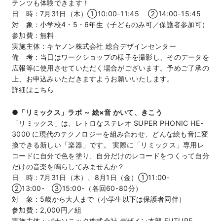
テンツも体験できます！
日 時：7月31日（木）①10:00-11:45 ②14:00-15:45
対 象：小学校4・5・6年生（子どものみ可／保護者参加可）
参加費：無料
実施主体：キヤノン株式会社 総合デザインセンター
備 考：当日はワークショップの様子を撮影し、そのデータを
広報等に使用させていただく場合がございます。予めご了承の
上、お申込みいただきますようお願いいたします。
詳細はこちら
●「リミックス」ラボ ～ 絵×音 かいて、きこう
「リミックス」は、レトロなステレオ SUPER PHONIC HE-
3000 に現代のテクノロジーを組み合わせ、どんな絵も音に変
換できる新しい「楽器」です。 実際に「リミックス」専用レ
コードに自分で色を塗り、自分だけのレコードをつくって自分
だけの音楽を鳴らしてみませんか？
日 時：7月31日（木）、8月1日（金）①11:00-
②13:00- ③15:00-（各回60-80分）
対 象：5歳から大人まで（小学生以下は保護者同伴）
参加費：2,000円／組
実施主体：パナソニック株式会社 デザイン本部 FUTURE