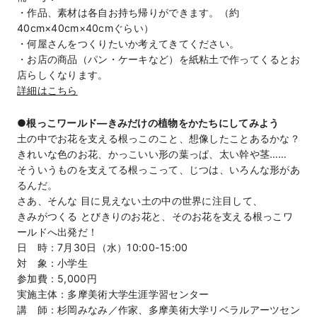
・作品、素材は各自お持ち帰りができます。（約
40cm×40cm×40cmぐらい）
・何屋さんをつくりたいか考えてきてください。
・お店の商品（パン・ケーキなど）を紙粘土で作ってくるとお
店らしくなります。
詳細はこちら
●根っこワールド―きみだけの植物をかたちにしてみよう
土の中でお花を支える根っこのこと、想像したことあるかな？
きれいな色のお花、かっこいい形の葉っぱ、太い幹や茎……
そういうものを支えてる根っこって、じつは、いろんな形があ
るんだ。
さあ、そんな 目に見えない土の中の世界に注目して、
きみがつくる とびきりのお花と、そのお花を支える根っこワ
ールドへ出発だ！
日 時：7月30日（水）10:00-15:00
対 象：小学生
参加費：5,000円
実施主体：多摩美術大学生涯学習センター
講 師：杉岡みなみ／作家、多摩美術大学リベラルアーツセン