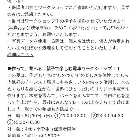
備 考：
・保護者の方もワークショップにご参加いただけますが、見学
のみはご遠慮ください。
・当日はワークショップ中の様子を撮影させていただきます
(写真および映像撮影)。予めご了承いただいた上でお申込みい
ただきますよう、お願いいたします。
・写真データを使⽤する際は、個人名は伏せ、個人が特定され
ないようにぼかす処理をして使⽤することといたします。
詳細はこちら
●作って、遊べる！親子で楽しむ電車ワークショップ！！
この夏は、子どもたちに“ものづくり”の楽しさを体験してもら
う絶好のチャンス！環境にもやさしい木の端材を活用し、木の
ぬくもりを感じながら、世界にひとつだけのオリジナル電車を
作ります。木材を選んで、パーツを組み立てて、自由に色を塗
って仕上げたら、最後はみんなでレールの上を走らせて遊びま
しょう。親子での参加も大歓迎です。
日 時：8月10日（日）①11:00-12:00 ②13:30-14:30
③15:30-16:30
対 象：4歳～小学生（保護者同伴）
参加費：1点につき1,500円