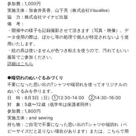
参加費：1,000円
実施主体：加倉井美香、山下亮（株式会社Visualise）
協 力：株式会社マイナビ出版
備 考：
・開催中の様子を記録撮影させて頂きます（写真・映像）。デ
ータ使用の際は、ぼかし等の処理で個人が特定されないよう使
用いたします。
・絵の具は使いませんが色つき粘土を使うので、汚れてもいい
服装でご参加ください。
詳細はこちら
●端切れのぬいぐるみづくり
不要になった思い出のTシャツや端切れを使ってオリジナルの
ぬいぐるみを作ります。
日 時：8月3日（日）①12:30-14:00 ②14:30-16:00
対 象：5歳〜12歳（低学年は保護者同伴）
参加費：1,800円
実施主体：and sewing
持ち物：ご自宅で不要になった思い出のTシャツや端切れ（ベ
ビーサイズだと足りない場合があります）または、こちらで用