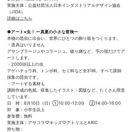
実施主体：公益社団法人日本インダストリアルデザイン協会
（JIDA）
詳細はこちら
●アート×虫！ ー真夏の小さな冒険ー
本物の昆虫に出会い、世界にひとつの飾り箱をつくります。
・道具はいりません
アサンブラージュやコラージュ、破り継など、手の指だけでア
ートします。
・2000頭以上の虫
アゲハチョウ科、トンボ科、セミ科など全31科。すべて講師
採集の昆虫です。
・アートする素材も
講師作成の色紙、収集したイラスト・図版など、たくさん用意
しています。
日 時：8月10日（日）①10:00-12:00 ②14:00-16:00
対 象：小学生以上
参加費：無料
実施主体：アサコラ♡キッズ♡アトリエとARIC
持ち物：