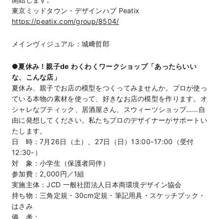
東京ミッドタウン・デザインハブ Peatix
https://peatix.com/group/8504/
メインヴィジュアル：城﨑哲郎
●
夏休み！親子de わくわくワークショップ「あったらいい
な、こんな店」
夏休み、親子でお店の模型をつくってみませんか。プロが使っ
ている本物の素材を使って、好きなお店の模型を作ります。オ
シャレなブティック、居酒屋さん、スウィーツショップ……自
由に発想してください。私たちプロのデザイナーがサポートい
たします。
日 時：7月26日（土）、27日（日）13:00-17:00（受付
12:30-）
対 象：小学生（保護者同伴）
参加費：2,000円／1組
実施主体：JCD 一般社団法人日本商環境デザイン協会
持ち物：三角定規・30cm定規・筆記用具・スケッチブック・
はさみ
備 考：