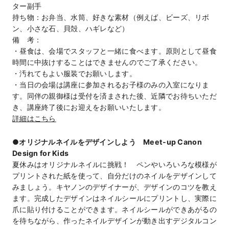
ター副手
持ち物：お弁当、水筒、好きな素材（例えば、ビーズ、リボ
ン、小さな石、貝殻、ハギレなど）
備 考：
・昼食は、会場でスタッフと一緒に食べます。原則として昼食
時間に中抜けすることはできませんのでご了承ください。
・汚れてもよい服装でお願いします。
・当日の会場は講座に参加されるお子様のみの入室になりま
す。同伴の親御様は受付を済まされた後、近隣でお待ちいただ
き、講座終了後にお迎えをお願いいたします。
詳細はこちら
●オリジナルネイルをデザインしよう Meet-up Canon
Design for Kids
夏休みはオリジナルネイルに挑戦！ ペンやいろいろな模様が
プリントされた紙を使って、自分だけのネイルをデザインして
みましょう。キヤノンのデザイナーが、デザインのコツを教え
ます。完成したデザインはネイルシールにプリントし、実際に
爪に貼り付けることができます。ネイルシールができあがるの
を待ちながら、作ったネイルデザインが動き出すデジタルコン